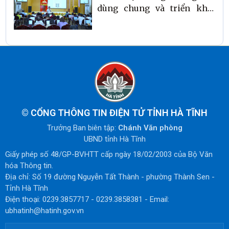
dùng chung và triển khai
ứng dụng công dân số hà
tĩnh (i-hatinh) năm 2026
©
CỔNG THÔNG TIN ĐIỆN TỬ TỈNH HÀ TĨNH
Trưởng Ban biên tập:
Chánh Văn phòng
UBND tỉnh Hà Tĩnh
Giấy phép số 48/GP-BVHTT cấp ngày 18/02/2003 của Bộ Văn
hóa Thông tin.
Địa chỉ: Số 19 đường Nguyễn Tất Thành - phường Thành Sen -
Tỉnh Hà Tĩnh
Điện thoại: 0239.3857717 - 0239.3858381 - Email:
ubhatinh@hatinh.gov.vn