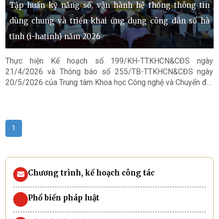
Tập huấn kỹ năng số, vận hành hệ thống thông tin
dùng chung và triển khai ứng dụng công dân số hà
tĩnh (i-hatinh) năm 2026
Thực hiện Kế hoạch số 199/KH-TTKHCN&CĐS ngày
21/4/2026 và Thông báo số 255/TB-TTKHCN&CĐS ngày
20/5/2026 của Trung tâm Khoa học Công nghệ và Chuyển đổi
số Hà Tĩnh về việc tổ chức tập huấn kỹ năng số, vận hành các
hệ thống thông tin dùng chung và triển khai Ứng dụng công
dân số Hà Tĩnh (i-HaTinh), tích hợp nền tảng phản ánh hiện
trường cho cán bộ cấp xã năm 2026.
1
Chương trình, kế hoạch công tác
Phổ biến pháp luật