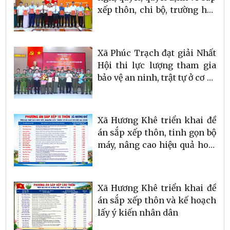
xếp thôn, chi bộ, trường học
và công tác cán bộ
Xã Phúc Trạch đạt giải Nhất
Hội thi lực lượng tham gia
bảo vệ an ninh, trật tự ở cơ sở
giỏi tỉnh Hà Tĩnh lần thứ
Nhất, năm 2026 - Cụm thi số
6
Xã Hương Khê triển khai đề
án sắp xếp thôn, tinh gọn bộ
máy, nâng cao hiệu quả hoạt
động ở cơ sở
Xã Hương Khê triển khai đề
án sắp xếp thôn và kế hoạch
lấy ý kiến nhân dân