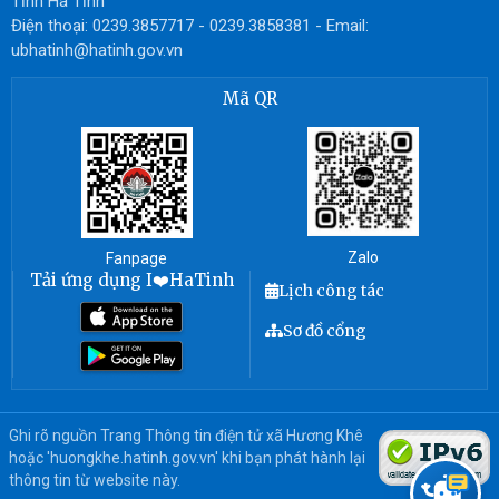
Tỉnh Hà Tĩnh
Điện thoại: 0239.3857717 - 0239.3858381 - Email:
ubhatinh@hatinh.gov.vn
Mã QR
Zalo
Fanpage
Tải ứng dụng I❤️HaTinh
Lịch công tác
Sơ đồ cổng
Ghi rõ nguồn Trang Thông tin điện tử xã Hương Khê
hoặc 'huongkhe.hatinh.gov.vn' khi bạn phát hành lại
thông tin từ website này.