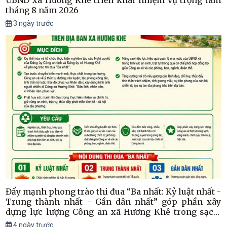
UBND xã Hương Khê triển khai nhiệm vụ trọng tâm
tháng 8 năm 2026
3 ngày trước
Đẩy mạnh phong trào thi đua “Ba nhất: Kỷ luật nhất -
Trung thành nhất - Gần dân nhất” góp phần xây
dựng lực lượng Công an xã Hương Khê trong sạch,
vững mạnh
4 ngày trước