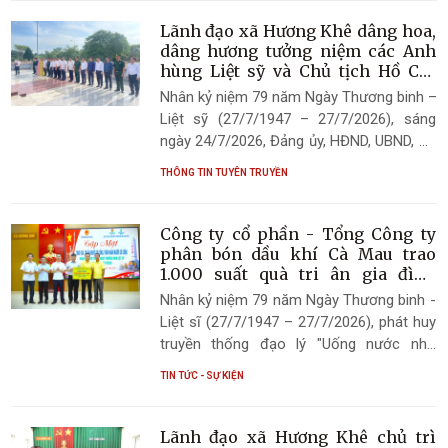
dân xã Hương Khê do đồng chí Trần
Quang Nhật - Ủy viên Ban Chấp hành
Lãnh đạo xã Hương Khê dâng hoa,
Đảng bộ tỉnh, Bí thư Đảng ủy, Chủ tịch
dâng hương tưởng niệm các Anh
HĐND xã làm Trưởng đoàn đã đến dâng
hùng Liệt sỹ và Chủ tịch Hồ Chí
Minh nhân kỷ niệm 79 năm Ngày
hoa, dâng hương tại Khu di tích lịch sử
Nhân kỷ niệm 79 năm Ngày Thương binh –
Thương binh – Liệt sỹ
Quốc gia đặc biệt Ngã ba Đồng Lộc.
Liệt sỹ (27/7/1947 – 27/7/2026), sáng
ngày 24/7/2026, Đảng ủy, HĐND, UBND, Ủy
ban MTTQ Việt Nam xã Hương Khê đã
THÔNG TIN TUYÊN TRUYỀN
thành lập các đoàn công tác do các đồng
chí lãnh đạo xã dẫn đầu đến dâng hoa,
dâng hương tưởng niệm tại Nghĩa trang
Công ty cổ phần - Tổng Công ty
Liệt sỹ xã, Tượng đài Bác Hồ trên đảo hồ
phân bón dầu khí Cà Mau trao
Bình Sơn và các Nhà bia tưởng niệm liệt
1.000 suất quà tri ân gia đình
chính sách tại xã Hương Khê
sỹ tại các thôn Hương Long, Phú Gia,
Nhân kỷ niệm 79 năm Ngày Thương binh -
Hương Phong.
Liệt sĩ (27/7/1947 – 27/7/2026), phát huy
truyền thống đạo lý "Uống nước nhớ
nguồn", "Đền ơn đáp nghĩa" của dân tộc,
TIN TỨC - SỰ KIỆN
sáng ngày 21/7/2026, tại Hội trường UBND
xã Hương Khê, Công ty cổ phần - Tổng
Công ty phân bón dầu khí Cà Mau
Lãnh đạo xã Hương Khê chủ trì