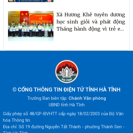
Xã Hương Khê tuyên dương
học sinh giỏi và phát động
Tháng hành động vì trẻ em
năm 2026
©
CỔNG THÔNG TIN ĐIỆN TỬ TỈNH HÀ TĨNH
Trưởng Ban biên tập:
Chánh Văn phòng
UBND tỉnh Hà Tĩnh
Giấy phép số 48/GP-BVHTT cấp ngày 18/02/2003 của Bộ Văn
hóa Thông tin.
Địa chỉ: Số 19 đường Nguyễn Tất Thành - phường Thành Sen -