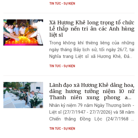
phiên họp thường kỳ nhằm đánh giá kết
TIN TỨC - SỰ KIỆN
quả thực hiện hoạt động tín dụng chính
sách xã hội quý II và triển khai nhiệm vụ
trọng tâm quý III năm 2026. Đồng chí Trần
Xã Hương Khê long trọng tổ chức
Quốc Bảo – Phó Bí thư Đảng ủy, Chủ tịch
Lễ thắp nến tri ân các Anh hùng
UBND xã, Trưởng Ban đại diện Hội đồng
liệt sĩ
quản trị NHCSXH xã chủ trì phiên họp.
Trong không khí thiêng liêng của những
ngày tháng Bảy lịch sử, tối ngày 26/7, tại
Nghĩa trang Liệt sĩ xã Hương Khê, Đảng
bộ, chính quyền, Ủy ban MTTQ Việt Nam
TIN TỨC - SỰ KIỆN
xã, các tổ chức chính trị - xã hội và Nhân
dân xã Hương Khê đã long trọng tổ chức
Lễ thắp nến tri ân các Anh hùng liệt sĩ
Lãnh đạo xã Hương Khê dâng hoa,
nhân kỷ niệm 79 năm Ngày Thương binh -
dâng hương tưởng niệm 10 nữ
Liệt sĩ (27/7/1947 - 27/7/2026).
Thanh niên xung phong anh
hùng tại Ngã ba Đồng Lộc
Nhân kỷ niệm 79 năm Ngày Thương binh -
Liệt sĩ (27/7/1947 - 27/7/2026) và 58 năm
Chiến thắng Đồng Lộc (24/7/1968 -
24/7/2026), chiều ngày 26/7/2026, Đoàn
TIN TỨC - SỰ KIỆN
đại biểu Đảng bộ, chính quyền và Nhân