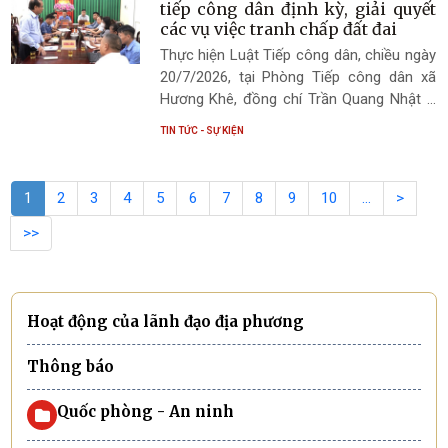
(PVCFC) phối hợp với UBND xã Hương
tiếp công dân định kỳ, giải quyết
Khê đã tổ chức chương trình trao quà tri
các vụ việc tranh chấp đất đai
ân người có công với cách mạng và thân
Thực hiện Luật Tiếp công dân, chiều ngày
nhân người có công trên địa bàn xã.
20/7/2026, tại Phòng Tiếp công dân xã
Hương Khê, đồng chí Trần Quang Nhật –
Bí thư Đảng ủy, Chủ tịch HĐND xã và đồng
TIN TỨC - SỰ KIỆN
chí Trần Quốc Bảo – Phó Bí thư Đảng ủy,
Chủ tịch UBND xã chủ trì buổi tiếp công
dân định kỳ tháng 7 năm 2026. Tham dự
1
2
3
4
5
6
7
8
9
10
…
>
có đại diện các ban, ngành, đoàn thể và
các bộ phận chuyên môn liên quan.
>>
Hoạt động của lãnh đạo địa phương
Thông báo
Quốc phòng - An ninh