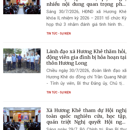
nhiều nội dung quan trọng phát
triển kinh tế - xã hội
Sáng 30/7/2026, HĐND xã Hương Khê
khóa II, nhiệm kỳ 2026 – 2031 tổ chức Kỳ
họp thứ 3 nhằm đánh giá tình hình thực
hiện nhiệm vụ phát triển kinh tế - xã hội,
TIN TỨC - SỰ KIỆN
quốc phòng - an ninh 6 tháng đầu năm;
quyết nghị các nhiệm vụ, giải pháp trọng
tâm 6 tháng cuối năm 2026 và xem xét
Lãnh đạo xã Hương Khê thăm hỏi,
nhiều nội dung quan trọng thuộc thẩm
động viên gia đình bị hỏa hoạn tại
quyền.
thôn Hương Long
Chiều ngày 30/7/2026, đoàn lãnh đạo xã
Hương Khê do đồng chí Trần Quang Nhật
- Tỉnh ủy viên, Bí thư Đảng ủy, Chủ tịch
HĐND xã làm trưởng đoàn đã đến thăm
TIN TỨC - SỰ KIỆN
hỏi, động viên và trao hỗ trợ gia đình bà
Nguyễn Thị Định ở thôn Hương Long, sau
vụ hỏa hoạn gây thiệt hại lớn về tài sản.
Xã Hương Khê tham dự Hội nghị
toàn quốc nghiên cứu, học tập,
quán triệt Nghị quyết Hội nghị
Trung ương 3 khóa XIV
Sáng ngày 29/7, Bộ Chính trị, Ban Bí thư