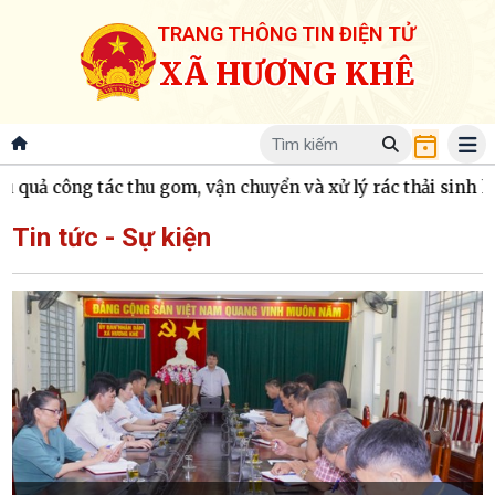
TRANG THÔNG TIN ĐIỆN TỬ
XÃ HƯƠNG KHÊ
công tác thu gom, vận chuyển và xử lý rác thải sinh hoạt
U
Tin tức - Sự kiện