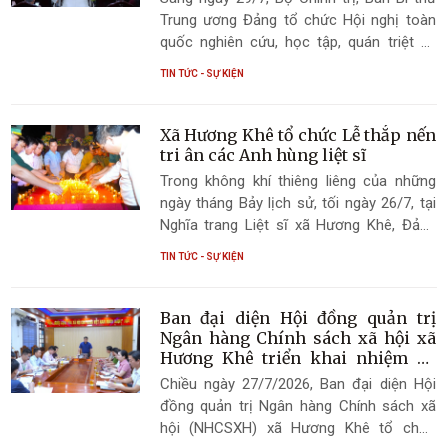
Trung ương Đảng tổ chức Hội nghị toàn
quốc nghiên cứu, học tập, quán triệt và
triển khai thực hiện Nghị quyết Hội nghị
TIN TỨC - SỰ KIỆN
lần thứ ba Ban Chấp hành Trung ương
Đảng khóa XIV bằng hình thức trực tiếp
kết hợp trực tuyến tới các điểm cầu trên
Xã Hương Khê tổ chức Lễ thắp nến
cả nước.
tri ân các Anh hùng liệt sĩ
Trong không khí thiêng liêng của những
ngày tháng Bảy lịch sử, tối ngày 26/7, tại
Nghĩa trang Liệt sĩ xã Hương Khê, Đảng
bộ, chính quyền, Ủy ban MTTQ Việt Nam
TIN TỨC - SỰ KIỆN
xã, các tổ chức chính trị - xã hội và Nhân
dân xã Hương Khê đã long trọng tổ chức
Lễ thắp nến tri ân các Anh hùng liệt sĩ
Ban đại diện Hội đồng quản trị
nhân kỷ niệm 79 năm Ngày Thương binh -
Ngân hàng Chính sách xã hội xã
Liệt sĩ (27/7/1947 - 27/7/2026).
Hương Khê triển khai nhiệm vụ
quý III năm 2026
Chiều ngày 27/7/2026, Ban đại diện Hội
đồng quản trị Ngân hàng Chính sách xã
hội (NHCSXH) xã Hương Khê tổ chức