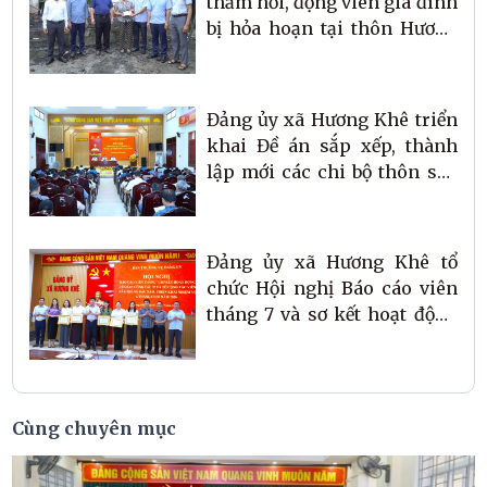
thăm hỏi, động viên gia đình
bị hỏa hoạn tại thôn Hương
Long
Đảng ủy xã Hương Khê triển
khai Đề án sắp xếp, thành
lập mới các chi bộ thôn sau
sáp nhập
Đảng ủy xã Hương Khê tổ
chức Hội nghị Báo cáo viên
tháng 7 và sơ kết hoạt động
Ban công tác 35, Tổ cộng tác
viên của Ban công tác 35 xã
6 tháng đầu năm 2026
Cùng chuyên mục