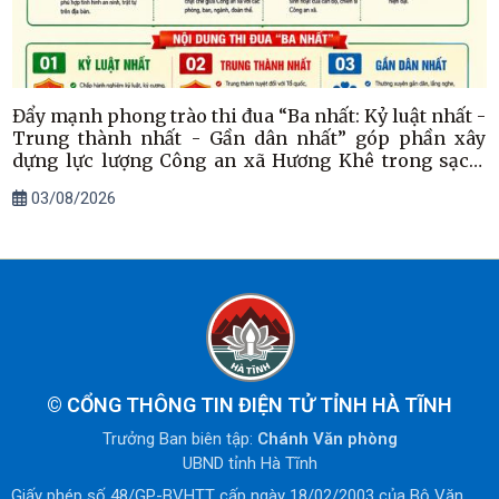
Đẩy mạnh phong trào thi đua “Ba nhất: Kỷ luật nhất -
Trung thành nhất - Gần dân nhất” góp phần xây
dựng lực lượng Công an xã Hương Khê trong sạch,
vững mạnh
03/08/2026
©
CỔNG THÔNG TIN ĐIỆN TỬ TỈNH HÀ TĨNH
Trưởng Ban biên tập:
Chánh Văn phòng
UBND tỉnh Hà Tĩnh
Giấy phép số 48/GP-BVHTT cấp ngày 18/02/2003 của Bộ Văn