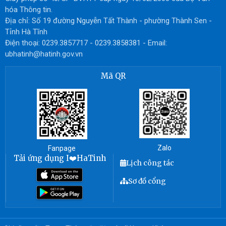
hóa Thông tin.
Địa chỉ: Số 19 đường Nguyễn Tất Thành - phường Thành Sen -
Tỉnh Hà Tĩnh
Điện thoại: 0239.3857717 - 0239.3858381 - Email:
ubhatinh@hatinh.gov.vn
Mã QR
Zalo
Fanpage
Tải ứng dụng I❤️HaTinh
Lịch công tác
Sơ đồ cổng