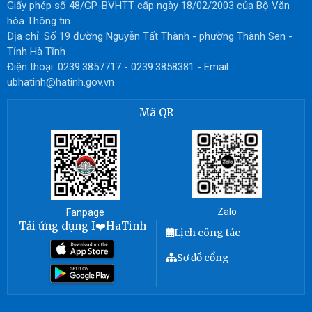
Giấy phép số 48/GP-BVHTT cấp ngày 18/02/2003 của Bộ Văn
hóa Thông tin.
Địa chỉ: Số 19 đường Nguyễn Tất Thành - phường Thành Sen -
Tỉnh Hà Tĩnh
Điện thoại: 0239.3857717 - 0239.3858381 - Email:
ubhatinh@hatinh.gov.vn
Mã QR
Zalo
Fanpage
Tải ứng dụng I❤️HaTinh
Lịch công tác
Sơ đồ cổng