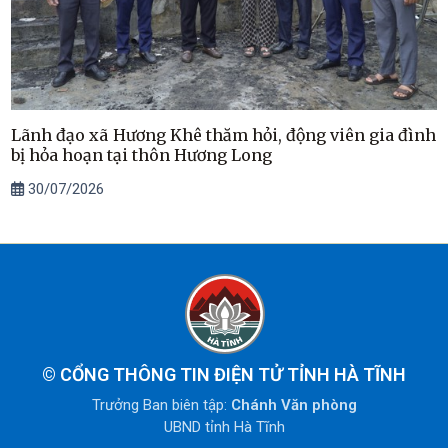
Lãnh đạo xã Hương Khê thăm hỏi, động viên gia đình
bị hỏa hoạn tại thôn Hương Long
30/07/2026
©
CỔNG THÔNG TIN ĐIỆN TỬ TỈNH HÀ TĨNH
Trưởng Ban biên tập:
Chánh Văn phòng
UBND tỉnh Hà Tĩnh