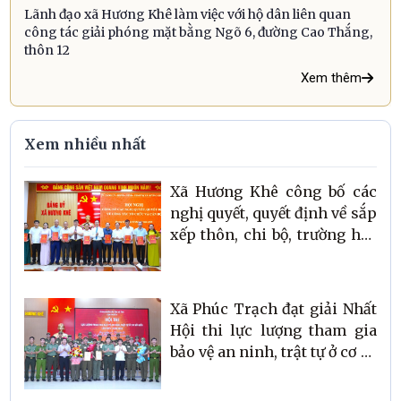
Lãnh đạo xã Hương Khê làm việc với hộ dân liên quan
công tác giải phóng mặt bằng Ngõ 6, đường Cao Thắng,
thôn 12
Xem thêm
Xem nhiều nhất
Xã Hương Khê công bố các
nghị quyết, quyết định về sắp
xếp thôn, chi bộ, trường học
và công tác cán bộ
Xã Phúc Trạch đạt giải Nhất
Hội thi lực lượng tham gia
bảo vệ an ninh, trật tự ở cơ sở
giỏi tỉnh Hà Tĩnh lần thứ
Nhất, năm 2026 - Cụm thi số