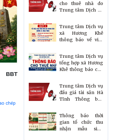
cho thuê nhà do
Trung tâm Dịch vụ
tổng hợp xã quản lý,
khai thác
Trung tâm Dịch vụ
xã Hương Khê
thông báo về việc
cho thuê nhà do
Trung tân quản lý,
Trung tâm Dịch vụ
khai thác lần 2
tổng hợp xã Hương
Khê thông báo cho
BBT
thuê nhà do Trung
tâm quản lý, khai
Trung tâm Dịch vụ
thác
đấu giá tài sản Hà
Tĩnh Thông báo
ao chép
đấu giá tài sản
(Quyền sử dụng đất
Thông báo thời
lần 2)
gian tổ chức thu
nhận mẫu sinh
phẩm ADN thân