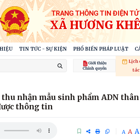
TRANG THÔNG TIN ĐIỆN TỬ
XÃ HƯƠNG KH
THIỆU
TIN TỨC - SỰ KIỆN
PHỔ BIẾN PHÁP LUẬT
C
Lịch
Giới thiệu
Chính quyền
tác
ức thu nhận mẫu sinh phẩm ADN thân
được thông tin
A
A
A