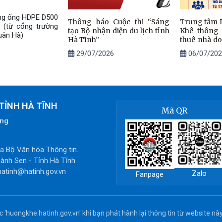
ờng ống HDPE D500
Thông báo Cuộc thi “Sáng
Trung tâm 
(từ cổng trường
tạo Bộ nhận diện du lịch tỉnh
Khê thông 
uân Hà)
Hà Tĩnh”
thuê nhà d
lý, khai thác
29/07/2026
06/07/202
TỈNH HÀ TĨNH
Mã QR
òng
 Bộ Văn hóa Thông tin.
ành Sen - Tỉnh Hà Tĩnh
hatinh@hatinh.gov.vn
Zalo
Fanpage
'huongkhe.hatinh.gov.vn' khi bạn phát hành lại thông tin từ website này