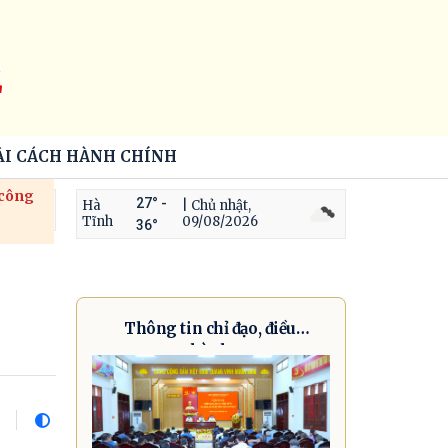
Ê
ẢI CÁCH HÀNH CHÍNH
 công
27° -
Hà
| Chủ nhật,
Tĩnh
09/08/2026
36°
Thông tin chỉ đạo, điều
hành