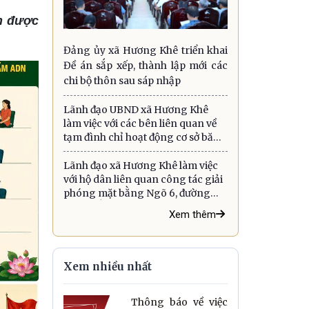
h được
Đảng ủy xã Hương Khê triển khai
Đề án sắp xếp, thành lập mới các
chi bộ thôn sau sáp nhập
Lãnh đạo UBND xã Hương Khê
làm việc với các bên liên quan về
tạm đình chỉ hoạt động cơ sở băm
dăm gỗ và triển khai một số nhiệm
vụ trọng tâm
Lãnh đạo xã Hương Khê làm việc
với hộ dân liên quan công tác giải
phóng mặt bằng Ngõ 6, đường
Cao Thắng, thôn 12
Xem thêm
Xem nhiều nhất
Thông báo về việc