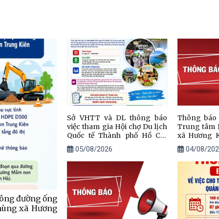
Sở VHTT và DL thông báo
Thông báo 
việc tham gia Hội chợ Du lịch
Trung tâm 
Quốc tế Thành phố Hồ Chí
xã Hương K
Minh lần thứ 20 năm 2026
thác (đợt 3)
05/08/2026
04/08/202
(ITE HCMC 2026)
công đường ống
hùng xã Hương