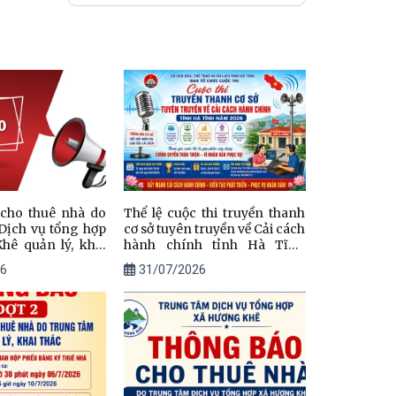
nhân Liệt sỹ chưa
xác định được
thông tin
cho thuê nhà do
Thể lệ cuộc thi truyền thanh
Dịch vụ tổng hợp
cơ sở tuyên truyền về Cải cách
hê quản lý, khai
hành chính tỉnh Hà Tĩnh
năm 2026
6
31/07/2026