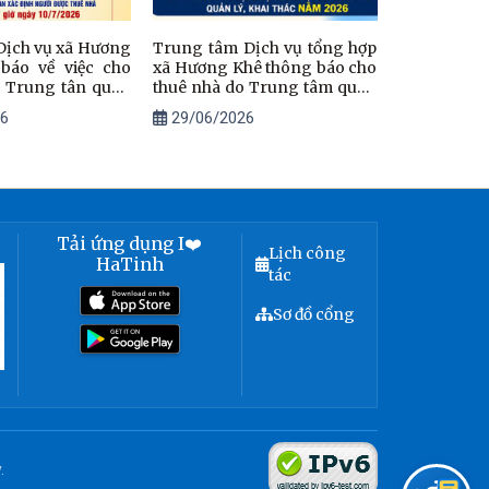
Dịch vụ xã Hương
Trung tâm Dịch vụ tổng hợp
báo về việc cho
xã Hương Khê thông báo cho
o Trung tân quản
thuê nhà do Trung tâm quản
 lần 2
lý, khai thác
6
29/06/2026
Tải ứng dụng I❤️
Lịch công
HaTinh
tác
Sơ đồ cổng
.