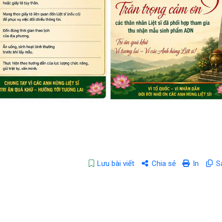
Lưu bài viết
Chia sẻ
In
S