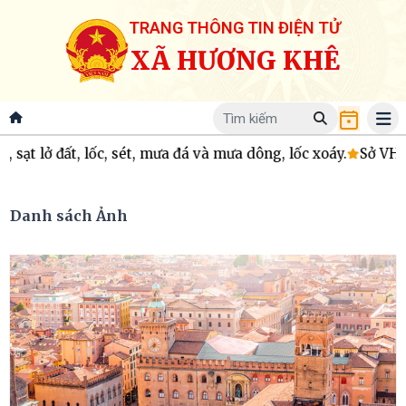
TRANG THÔNG TIN ĐIỆN TỬ
XÃ HƯƠNG KHÊ
lốc, sét, mưa đá và mưa dông, lốc xoáy.
Sở VHTT và DL thông
Danh sách Ảnh