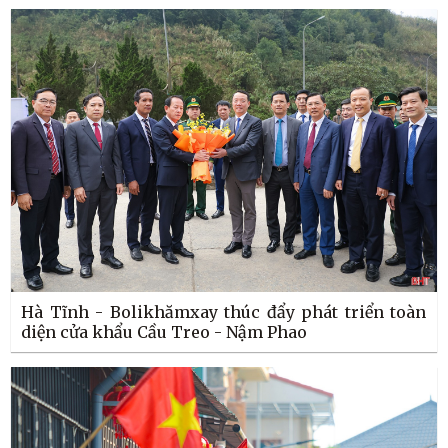
Hà Tĩnh - Bolikhămxay thúc đẩy phát triển toàn
diện cửa khẩu Cầu Treo - Nậm Phao