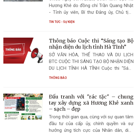
Hương Khê do đồng chí Trần Quang Nhật
- Tỉnh ủy viên, Bí thư Đảng ủy, Chủ tịch
HĐND xã làm trưởng đoàn đã đến thăm
TIN TỨC - SỰ KIỆN
hỏi, động viên và trao hỗ trợ gia đình bà
Nguyễn Thị Định ở thôn Hương Long, sau
vụ hỏa hoạn gây thiệt hại lớn về tài sản.
Thông báo Cuộc thi “Sáng tạo Bộ
nhận diện du lịch tỉnh Hà Tĩnh”
SỞ VĂN HÓA, THỂ THAO VÀ DU LỊCH
BTC CUỘC THI SÁNG TẠO BỘ NHẬN DIỆN
DU LỊCH TỈNH HÀ TĨNH Cuộc thi “Sáng
tạo Bộ nhận diện du lịch tỉnh Hà Tĩnh”
THÔNG BÁO
Đấu tranh với "rác tặc" – chung
tay xây dựng xã Hương Khê xanh
– sạch – đẹp
Trong thời gian qua, cùng với sự quan tâm
đầu tư của cấp ủy, chính quyền và sự
hưởng ứng tích cực của Nhân dân, diện
mạo nông thôn trên địa bàn xã Hương