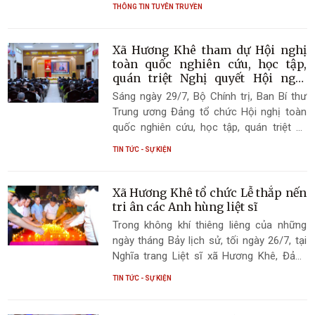
THÔNG TIN TUYÊN TRUYỀN
Khê ngày càng khởi sắc, môi trường sống
được cải thiện, nhiều tuyến đường, khu
dân cư, điểm công cộng được chỉnh trang
Xã Hương Khê tham dự Hội nghị
xanh, sạch, đẹp.
toàn quốc nghiên cứu, học tập,
quán triệt Nghị quyết Hội nghị
Trung ương 3 khóa XIV
Sáng ngày 29/7, Bộ Chính trị, Ban Bí thư
Trung ương Đảng tổ chức Hội nghị toàn
quốc nghiên cứu, học tập, quán triệt và
triển khai thực hiện Nghị quyết Hội nghị
TIN TỨC - SỰ KIỆN
lần thứ ba Ban Chấp hành Trung ương
Đảng khóa XIV bằng hình thức trực tiếp
kết hợp trực tuyến tới các điểm cầu trên
Xã Hương Khê tổ chức Lễ thắp nến
cả nước.
tri ân các Anh hùng liệt sĩ
Trong không khí thiêng liêng của những
ngày tháng Bảy lịch sử, tối ngày 26/7, tại
Nghĩa trang Liệt sĩ xã Hương Khê, Đảng
bộ, chính quyền, Ủy ban MTTQ Việt Nam
TIN TỨC - SỰ KIỆN
xã, các tổ chức chính trị - xã hội và Nhân
dân xã Hương Khê đã long trọng tổ chức