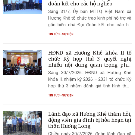
góp phần nâng cao chất lượng phục vụ
đoàn kết cho các hộ nghèo
Nhân dân, giữ vững an ninh chính trị, trật
Sáng 31/7, Ủy ban MTTQ Việt Nam xã
tự an toàn xã hội, tạo môi trường ổn định
Hương Khê tổ chức trao kinh phí hỗ trợ và
để phát triển kinh tế - xã hội trên địa bàn.
gắn biển nhà Đại đoàn kết cho các hộ
nghèo có hoàn cảnh đặc biệt khó khăn
TIN TỨC - SỰ KIỆN
trên địa bàn. Đây là hoạt động thiết thực,
góp phần chăm lo đời sống nhân dân, thể
hiện tinh thần đoàn kết, tương thân tương
HĐND xã Hương Khê khóa II tổ
ái và sự quan tâm của Đảng, Nhà nước,
chức Kỳ họp thứ 3, quyết nghị
MTTQ cùng các cấp, các ngành đối với
nhiều nội dung quan trọng phát
triển kinh tế - xã hội
các gia đình có hoàn cảnh khó khăn.
Sáng 30/7/2026, HĐND xã Hương Khê
khóa II, nhiệm kỳ 2026 – 2031 tổ chức Kỳ
họp thứ 3 nhằm đánh giá tình hình thực
hiện nhiệm vụ phát triển kinh tế - xã hội,
TIN TỨC - SỰ KIỆN
quốc phòng - an ninh 6 tháng đầu năm;
quyết nghị các nhiệm vụ, giải pháp trọng
tâm 6 tháng cuối năm 2026 và xem xét
Lãnh đạo xã Hương Khê thăm hỏi,
nhiều nội dung quan trọng thuộc thẩm
động viên gia đình bị hỏa hoạn tại
quyền.
thôn Hương Long
Chiều ngày 30/7/2026, đoàn lãnh đạo xã