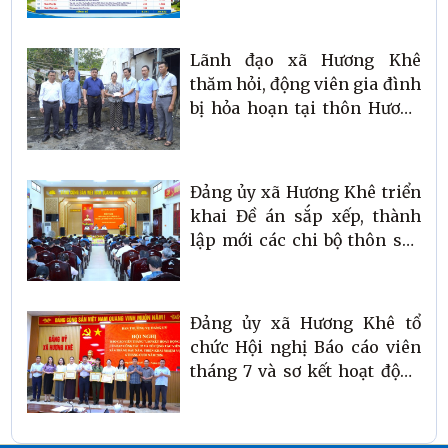
động ở cơ sở
Lãnh đạo xã Hương Khê
thăm hỏi, động viên gia đình
bị hỏa hoạn tại thôn Hương
Long
Đảng ủy xã Hương Khê triển
khai Đề án sắp xếp, thành
lập mới các chi bộ thôn sau
sáp nhập
Đảng ủy xã Hương Khê tổ
chức Hội nghị Báo cáo viên
tháng 7 và sơ kết hoạt động
Ban công tác 35, Tổ cộng tác
viên của Ban công tác 35 xã
6 tháng đầu năm 2026