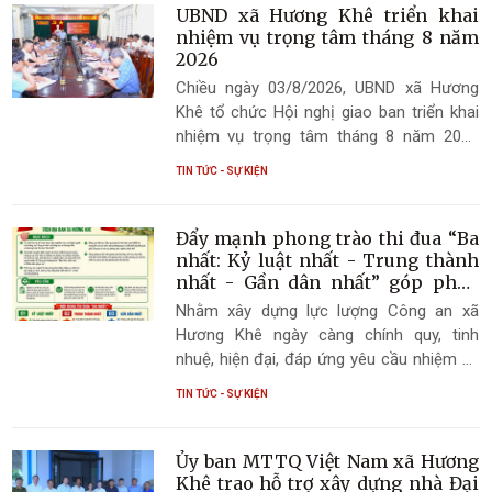
UBND xã Hương Khê triển khai
nhiệm vụ trọng tâm tháng 8 năm
2026
Chiều ngày 03/8/2026, UBND xã Hương
Khê tổ chức Hội nghị giao ban triển khai
nhiệm vụ trọng tâm tháng 8 năm 2026
dưới sự chủ trì của đồng chí Trần Quốc
TIN TỨC - SỰ KIỆN
Bảo, Phó Bí thư Đảng ủy, Chủ tịch UBND
xã và đồng chí Nguyễn Trọng Vỹ, Phó Chủ
tịch UBND xã. Tham dự hội nghị có đồng
Đẩy mạnh phong trào thi đua “Ba
chí Nguyễn Trường Thọ, Phó Chủ tịch
nhất: Kỷ luật nhất - Trung thành
UBND xã; lãnh đạo các phòng chuyên
nhất - Gần dân nhất” góp phần
xây dựng lực lượng Công an xã
môn của xã gồm Phòng Văn hóa - Xã hội,
Nhằm xây dựng lực lượng Công an xã
Hương Khê trong sạch, vững
Phòng Kinh tế, Trung tâm Phục vụ hành
Hương Khê ngày càng chính quy, tinh
mạnh
chính công, Công an xã, Trạm Y tế cùng
nhuệ, hiện đại, đáp ứng yêu cầu nhiệm vụ
các đồng chí Trưởng thôn trên địa bàn.
trong tình hình mới, Ủy ban nhân dân xã
TIN TỨC - SỰ KIỆN
Hương Khê đã ban hành Kế hoạch triển
khai phong trào thi đua “Ba nhất: Kỷ luật
nhất - Trung thành nhất - Gần dân nhất”.
Ủy ban MTTQ Việt Nam xã Hương
Đây là phong trào có ý nghĩa thiết thực,
Khê trao hỗ trợ xây dựng nhà Đại