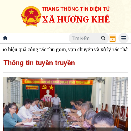
TRANG THÔNG TIN ĐIỆN TỬ
XÃ HƯƠNG KHÊ
u quả công tác thu gom, vận chuyển và xử lý rác thải sinh 
Thông tin tuyên truyền