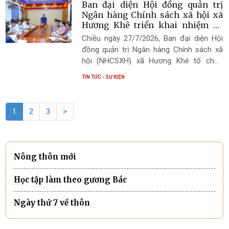
Lễ thắp nến tri ân các Anh hùng liệt sĩ
Ban đại diện Hội đồng quản trị
nhân kỷ niệm 79 năm Ngày Thương binh -
Ngân hàng Chính sách xã hội xã
Liệt sĩ (27/7/1947 - 27/7/2026).
Hương Khê triển khai nhiệm vụ
quý III năm 2026
Chiều ngày 27/7/2026, Ban đại diện Hội
đồng quản trị Ngân hàng Chính sách xã
hội (NHCSXH) xã Hương Khê tổ chức
phiên họp thường kỳ nhằm đánh giá kết
TIN TỨC - SỰ KIỆN
quả thực hiện hoạt động tín dụng chính
sách xã hội quý II và triển khai nhiệm vụ
trọng tâm quý III năm 2026. Đồng chí Trần
1
2
3
>
Quốc Bảo – Phó Bí thư Đảng ủy, Chủ tịch
UBND xã, Trưởng Ban đại diện Hội đồng
quản trị NHCSXH xã chủ trì phiên họp.
Nông thôn mới
Học tập làm theo gương Bác
Ngày thứ 7 về thôn