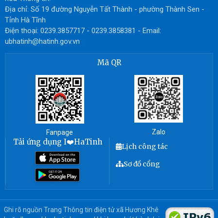
Địa chỉ: Số 19 đường Nguyễn Tất Thành - phường Thành Sen -
Tỉnh Hà Tĩnh
Điện thoại: 0239.3857717 - 0239.3858381 - Email:
ubhatinh@hatinh.gov.vn
Mã QR
Zalo
Fanpage
Tải ứng dụng I❤️HaTinh
Lịch công tác
Sơ đồ cổng
Ghi rõ nguồn Trang Thông tin điện tử xã Hương Khê