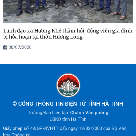
Lãnh đạo xã Hương Khê thăm hỏi, động viên gia đình
bị hỏa hoạn tại thôn Hương Long
30/07/2026
©
CỔNG THÔNG TIN ĐIỆN TỬ TỈNH HÀ TĨNH
Trưởng Ban biên tập:
Chánh Văn phòng
UBND tỉnh Hà Tĩnh
Giấy phép số 48/GP-BVHTT cấp ngày 18/02/2003 của Bộ Văn
hóa Thông tin.