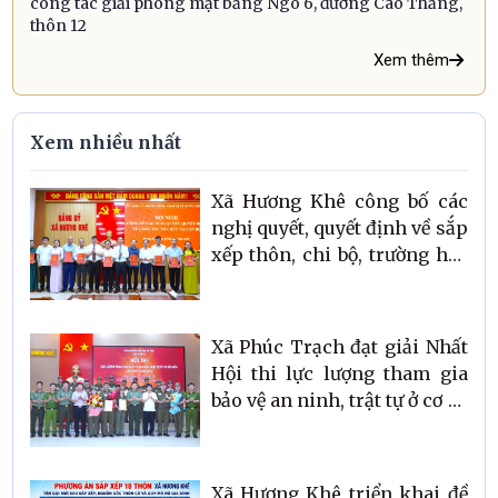
công tác giải phóng mặt bằng Ngõ 6, đường Cao Thắng,
thôn 12
Xem thêm
Xem nhiều nhất
Xã Hương Khê công bố các
nghị quyết, quyết định về sắp
xếp thôn, chi bộ, trường học
và công tác cán bộ
Xã Phúc Trạch đạt giải Nhất
Hội thi lực lượng tham gia
bảo vệ an ninh, trật tự ở cơ sở
giỏi tỉnh Hà Tĩnh lần thứ
Nhất, năm 2026 - Cụm thi số
6
Xã Hương Khê triển khai đề