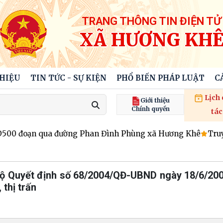
TRANG THÔNG TIN ĐIỆN TỬ
XÃ HƯƠNG KH
THIỆU
TIN TỨC - SỰ KIỆN
PHỔ BIẾN PHÁP LUẬT
C
Lịch
Giới thiệu
Chính quyền
tác
500 đoạn qua đường Phan Đình Phùng xã Hương Khê
Truy đ
 bộ Quyết định số 68/2004/QĐ-UBND ngày 18/6/20
 thị trấn