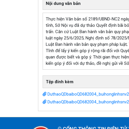
Nội dung văn bản
Thực hiện Văn bản số 2189/UBND-NC2 ngày
tỉnh, Sở Nội vụ đã dự thảo Quyết định bãi 
trấn. Căn cứ Luật Ban hành văn bản quy ph
luật ngày 25/6/2025; Nghị định số 78/2025/
Luật Ban hành văn bản quy phạm pháp luật;
Tĩnh để lấy ý kiến góp ý rộng rãi đối với Qu
quan được biết và góp ý. Thời gian thực hiệ
kiến góp ý đối với dự thảo, đề nghị gửi về S
Tệp đính kèm
DuthaoQDbaiboQD682004_buihonglinhsnv2
DuthaoQDbaiboQD682004_buihonglinhsnv
©
CỔNG THÔNG TIN ĐIỆN TỬ 