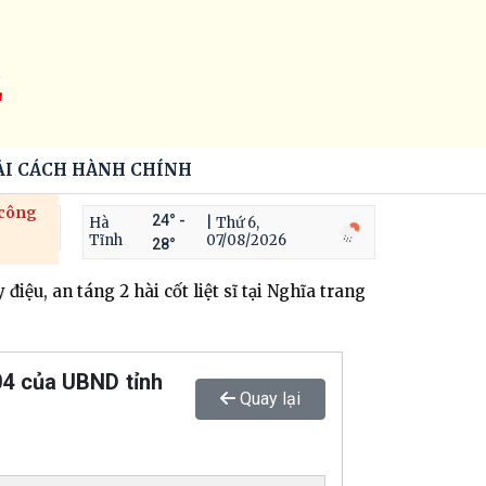
Ê
ẢI CÁCH HÀNH CHÍNH
 công
24° -
Hà
| Thứ 6,
Tĩnh
07/08/2026
28°
iệu, an táng 2 hài cốt liệt sĩ tại Nghĩa trang Liệt sĩ xã Hươ
04 của UBND tỉnh
Quay lại