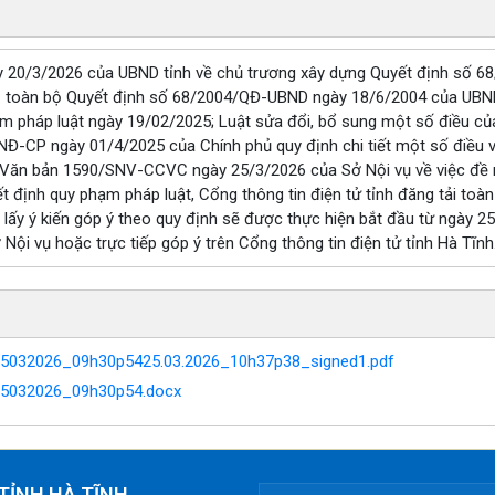
 20/3/2026 của UBND tỉnh về chủ trương xây dựng Quyết định số 
bỏ toàn bộ Quyết định số 68/2004/QĐ-UBND ngày 18/6/2004 của UBND 
ạm pháp luật ngày 19/02/2025; Luật sửa đổi, bổ sung một số điều c
NĐ-CP ngày 01/4/2025 của Chính phủ quy định chi tiết một số điều v
 Văn bản 1590/SNV-CCVC ngày 25/3/2026 của Sở Nội vụ về việc đề ng
yết định quy phạm pháp luật, Cổng thông tin điện tử tỉnh đăng tải toà
n lấy ý kiến góp ý theo quy định sẽ được thực hiện bắt đầu từ ngày 
ở Nội vụ hoặc trực tiếp góp ý trên Cổng thông tin điện tử tỉnh Hà Tĩnh
5032026_09h30p5425.03.2026_10h37p38_signed1.pdf
25032026_09h30p54.docx
TỈNH HÀ TĨNH