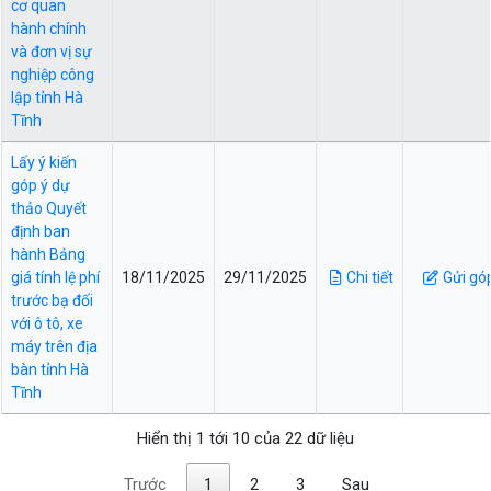
cơ quan
hành chính
và đơn vị sự
nghiệp công
lập tỉnh Hà
Tĩnh
Lấy ý kiến
góp ý dự
thảo Quyết
định ban
hành Bảng
giá tính lệ phí
18/11/2025
29/11/2025
Chi tiết
Gửi gó
trước bạ đối
với ô tô, xe
máy trên địa
bàn tỉnh Hà
Tĩnh
Hiển thị 1 tới 10 của 22 dữ liệu
Trước
1
2
3
Sau