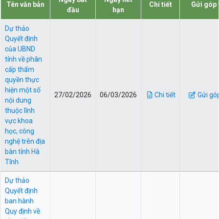
Tên văn bản
Chi tiết
Gửi góp 
đầu
hạn
Dự thảo
Quyết định
của UBND
tỉnh về phân
cấp thẩm
quyền thực
hiện một số
27/02/2026
06/03/2026
Chi tiết
Gửi gó
nội dung
thuộc lĩnh
vực khoa
học, công
nghệ trên địa
bàn tỉnh Hà
Tĩnh
Dự thảo
Quyết định
ban hành
Quy định về